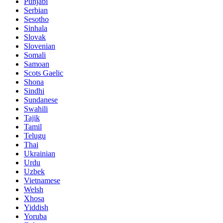
Punjabi
Serbian
Sesotho
Sinhala
Slovak
Slovenian
Somali
Samoan
Scots Gaelic
Shona
Sindhi
Sundanese
Swahili
Tajik
Tamil
Telugu
Thai
Ukrainian
Urdu
Uzbek
Vietnamese
Welsh
Xhosa
Yiddish
Yoruba