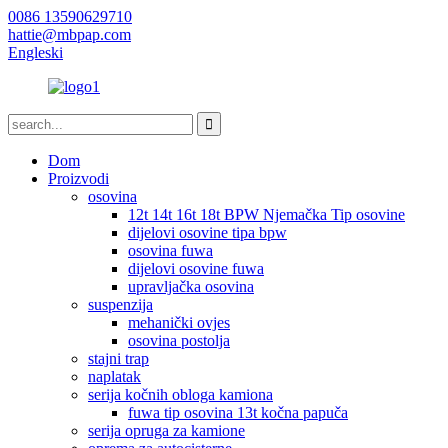
0086 13590629710
hattie@mbpap.com
Engleski
Dom
Proizvodi
osovina
12t 14t 16t 18t BPW Njemačka Tip osovine
dijelovi osovine tipa bpw
osovina fuwa
dijelovi osovine fuwa
upravljačka osovina
suspenzija
mehanički ovjes
osovina postolja
stajni trap
naplatak
serija kočnih obloga kamiona
fuwa tip osovina 13t kočna papuča
serija opruga za kamione