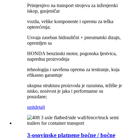
Primjenjivo na transport strojeva za inženjerski
iskop, gusjeničar
vozila, velike komponente i opremu za teška
opterećenja;
Usvaja zaseban hidraulični + pneumatski dizajn,
opremljen sa
HONDA benzinski motor, pogonska ljestvica,
napredna proizvodnja
tehnologija i savršena oprema za testiranje, koja
efikasno garantuje
ukupna struktura proizvoda je razumna, težište je
nisko, nosivost je jaka i performanse su
pouzdane;
upit
detalj
3-osovinske platnene bočne / bočne