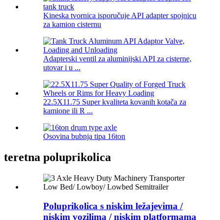
Kineska tvornica isporučuje API adapter spojnicu
za kamion cisternu
Adapterski ventil za aluminijski API za cisterne,
utovar i u ...
22.5X11.75 Super kvaliteta kovanih kotača za
kamione ili R ...
Osovina bubnja tipa 16ton
teretna poluprikolica
Poluprikolica s niskim ležajevima /
niskim vozilima / niskim platformama