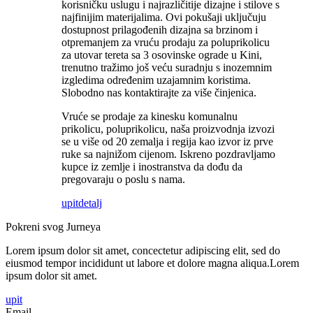
korisničku uslugu i najrazličitije dizajne i stilove s
najfinijim materijalima. Ovi pokušaji uključuju
dostupnost prilagođenih dizajna sa brzinom i
otpremanjem za vruću prodaju za poluprikolicu
za utovar tereta sa 3 osovinske ograde u Kini,
trenutno tražimo još veću suradnju s inozemnim
izgledima određenim uzajamnim koristima.
Slobodno nas kontaktirajte za više činjenica.
Vruće se prodaje za kinesku komunalnu
prikolicu, poluprikolicu, naša proizvodnja izvozi
se u više od 20 zemalja i regija kao izvor iz prve
ruke sa najnižom cijenom. Iskreno pozdravljamo
kupce iz zemlje i inostranstva da dođu da
pregovaraju o poslu s nama.
upit
detalj
Pokreni svog Jurneya
Lorem ipsum dolor sit amet, concectetur adipiscing elit, sed do
eiusmod tempor incididunt ut labore et dolore magna aliqua.Lorem
ipsum dolor sit amet.
upit
Email