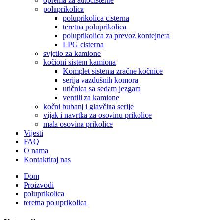
oprema za autocisterne
poluprikolica
poluprikolica cisterna
teretna poluprikolica
poluprikolica za prevoz kontejnera
LPG cisterna
svjetlo za kamione
kočioni sistem kamiona
Komplet sistema zračne kočnice
serija vazdušnih komora
utičnica sa sedam jezgara
ventili za kamione
kočni bubanj i glavčina serije
vijak i navrtka za osovinu prikolice
mala osovina prikolice
Vijesti
FAQ
O nama
Kontaktiraj nas
Dom
Proizvodi
poluprikolica
teretna poluprikolica