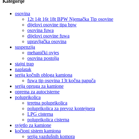
Kategorije
osovina
12t 14t 16t 18t BPW Njemačka Tip osovine
dijelovi osovine tipa bpw
osovina fuwa
dijelovi osovine fuwa
upravljačka osovina
suspenzija
mehanički ovjes
osovina postolja
stajni trap
naplatak
serija kočnih obloga kamiona
fuwa tip osovina 13t kočna papuča
serija opruga za kamione
oprema za autocisterne
poluprikolica
teretna poluprikolica
poluprikolica za prevoz kontejnera
LPG cisterna
poluprikolica cisterna
svjetlo za kamione
kočioni sistem kamiona
serija vazdušnih komora