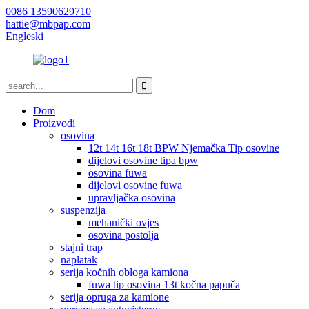
0086 13590629710
hattie@mbpap.com
Engleski
Dom
Proizvodi
osovina
12t 14t 16t 18t BPW Njemačka Tip osovine
dijelovi osovine tipa bpw
osovina fuwa
dijelovi osovine fuwa
upravljačka osovina
suspenzija
mehanički ovjes
osovina postolja
stajni trap
naplatak
serija kočnih obloga kamiona
fuwa tip osovina 13t kočna papuča
serija opruga za kamione