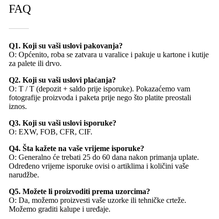
FAQ
Q1. Koji su vaši uslovi pakovanja?
O: Općenito, roba se zatvara u varalice i pakuje u kartone i kutije
za palete ili drvo.
Q2. Koji su vaši uslovi plaćanja?
O: T / T (depozit + saldo prije isporuke). Pokazaćemo vam
fotografije proizvoda i paketa prije nego što platite preostali
iznos.
Q3. Koji su vaši uslovi isporuke?
O: EXW, FOB, CFR, CIF.
Q4. Šta kažete na vaše vrijeme isporuke?
O: Generalno će trebati 25 do 60 dana nakon primanja uplate.
Određeno vrijeme isporuke ovisi o artiklima i količini vaše
narudžbe.
Q5. Možete li proizvoditi prema uzorcima?
O: Da, možemo proizvesti vaše uzorke ili tehničke crteže.
Možemo graditi kalupe i uređaje.