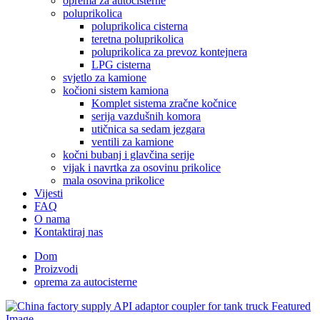
oprema za autocisterne
poluprikolica
poluprikolica cisterna
teretna poluprikolica
poluprikolica za prevoz kontejnera
LPG cisterna
svjetlo za kamione
kočioni sistem kamiona
Komplet sistema zračne kočnice
serija vazdušnih komora
utičnica sa sedam jezgara
ventili za kamione
kočni bubanj i glavčina serije
vijak i navrtka za osovinu prikolice
mala osovina prikolice
Vijesti
FAQ
O nama
Kontaktiraj nas
Dom
Proizvodi
oprema za autocisterne