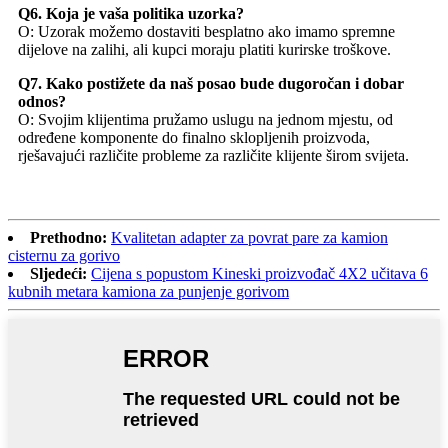
Q6. Koja je vaša politika uzorka?
O: Uzorak možemo dostaviti besplatno ako imamo spremne
dijelove na zalihi, ali kupci moraju platiti kurirske troškove.
Q7. Kako postižete da naš posao bude dugoročan i dobar
odnos?
O: Svojim klijentima pružamo uslugu na jednom mjestu, od
određene komponente do finalno sklopljenih proizvoda,
rješavajući različite probleme za različite klijente širom svijeta.
Prethodno:
Kvalitetan adapter za povrat pare za kamion
cisternu za gorivo
Sljedeći:
Cijena s popustom Kineski proizvođač 4X2 učitava 6
kubnih metara kamiona za punjenje gorivom