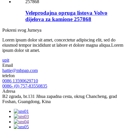
Veleprodajna opruga listova Volvo
dijelova za kamione 257868
Pokreni svog Jurneya
Lorem ipsum dolor sit amet, concectetur adipiscing elit, sed do
eiusmod tempor incididunt ut labore et dolore magna aliqua.Lorem
ipsum dolor sit amet.
upit
Email
hattie@mbpap.com
telefon
0086 13590629710
0086- (0) 757-83550835
Adresa
B2 zgrada, br.131 Jihua zapadna cesta, okrug Chancheng, grad
Foshan, Guangdong, Kina