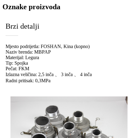
Oznake proizvoda
Brzi detalji
Mjesto podrijetla: FOSHAN, Kina (kopno)
Naziv brenda: MBPAP
Materijal: Legura
Tip: Spojka
Pečat: FKM
Izlazna veličina: 2,5 inča 、 3 inča 、 4 inča
Radni pritisak: 0,3MPa