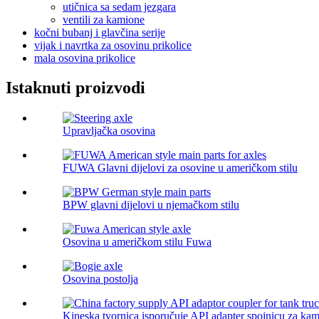
utičnica sa sedam jezgara
ventili za kamione
kočni bubanj i glavčina serije
vijak i navrtka za osovinu prikolice
mala osovina prikolice
Istaknuti proizvodi
Upravljačka osovina
FUWA Glavni dijelovi za osovine u američkom stilu
BPW glavni dijelovi u njemačkom stilu
Osovina u američkom stilu Fuwa
Osovina postolja
Kineska tvornica isporučuje API adapter spojnicu za kam