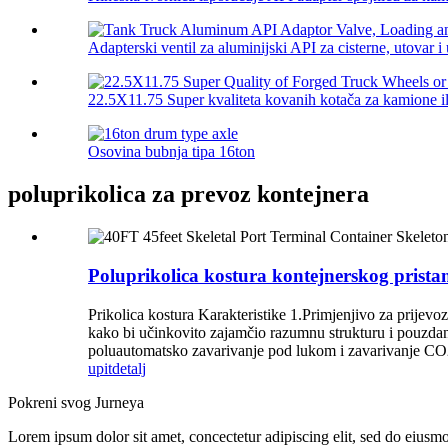
Adapterski ventil za aluminijski API za cisterne, utovar i u
22.5X11.75 Super kvaliteta kovanih kotača za kamione ili
Osovina bubnja tipa 16ton
poluprikolica za prevoz kontejnera
Poluprikolica kostura kontejnerskog prista
Prikolica kostura Karakteristike 1.Primjenjivo za prijevo
kako bi učinkovito zajamčio razumnu strukturu i pouzdan
poluautomatsko zavarivanje pod lukom i zavarivanje CO2 i
upit
detalj
Pokreni svog Jurneya
Lorem ipsum dolor sit amet, concectetur adipiscing elit, sed do eiusm