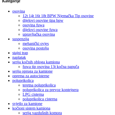
Kategorije
osovina
12t 14t 16t 18t BPW Njemačka Tip osovine
dijelovi osovine tipa bpw
osovina fuwa
dijelovi osovine fuwa
upravljačka osovina
suspenzija
mehanički ovjes
osovina postolja
stajni trap
naplatak
serija kočnih obloga kamiona
fuwa tip osovina 13t kočna papuča
serija opruga za kamione
oprema za autocisterne
poluprikolica
teretna poluprikolica
poluprikolica za prevoz kontejnera
LPG cisterna
poluprikolica cisterna
svjetlo za kamione
kočioni sistem kamiona
serija vazdušnih komora