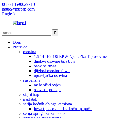
0086 13590629710
hattie@mbpap.com
Engleski
Dom
Proizvodi
osovina
12t 14t 16t 18t BPW Njemačka Tip osovine
dijelovi osovine tipa bpw
osovina fuwa
dijelovi osovine fuwa
upravljačka osovina
suspenzija
mehanički ovjes
osovina postolja
stajni trap
naplatak
serija kočnih obloga kamiona
fuwa tip osovina 13t kočna papuča
serija opruga za kamione