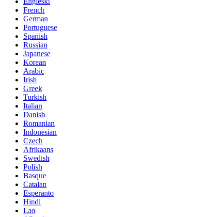
Engleski
French
German
Portuguese
Spanish
Russian
Japanese
Korean
Arabic
Irish
Greek
Turkish
Italian
Danish
Romanian
Indonesian
Czech
Afrikaans
Swedish
Polish
Basque
Catalan
Esperanto
Hindi
Lao