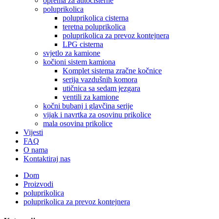
oprema za autocisterne
poluprikolica
poluprikolica cisterna
teretna poluprikolica
poluprikolica za prevoz kontejnera
LPG cisterna
svjetlo za kamione
kočioni sistem kamiona
Komplet sistema zračne kočnice
serija vazdušnih komora
utičnica sa sedam jezgara
ventili za kamione
kočni bubanj i glavčina serije
vijak i navrtka za osovinu prikolice
mala osovina prikolice
Vijesti
FAQ
O nama
Kontaktiraj nas
Dom
Proizvodi
poluprikolica
poluprikolica za prevoz kontejnera