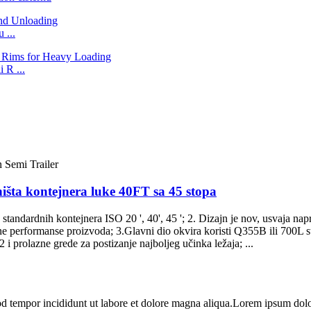
 ...
 R ...
ništa kontejnera luke 40FT sa 45 stopa
z standardnih kontejnera ISO 20 ', 40', 45 '; 2. Dizajn je nov, usvaja n
e performanse proizvoda; 3.Glavni dio okvira koristi Q355B ili 700L s
 prolazne grede za postizanje najboljeg učinka ležaja; ...
od tempor incididunt ut labore et dolore magna aliqua.Lorem ipsum dolo