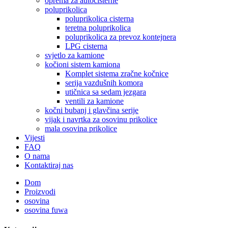
oprema za autocisterne
poluprikolica
poluprikolica cisterna
teretna poluprikolica
poluprikolica za prevoz kontejnera
LPG cisterna
svjetlo za kamione
kočioni sistem kamiona
Komplet sistema zračne kočnice
serija vazdušnih komora
utičnica sa sedam jezgara
ventili za kamione
kočni bubanj i glavčina serije
vijak i navrtka za osovinu prikolice
mala osovina prikolice
Vijesti
FAQ
O nama
Kontaktiraj nas
Dom
Proizvodi
osovina
osovina fuwa