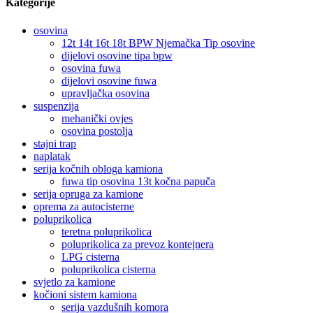
Kategorije
osovina
12t 14t 16t 18t BPW Njemačka Tip osovine
dijelovi osovine tipa bpw
osovina fuwa
dijelovi osovine fuwa
upravljačka osovina
suspenzija
mehanički ovjes
osovina postolja
stajni trap
naplatak
serija kočnih obloga kamiona
fuwa tip osovina 13t kočna papuča
serija opruga za kamione
oprema za autocisterne
poluprikolica
teretna poluprikolica
poluprikolica za prevoz kontejnera
LPG cisterna
poluprikolica cisterna
svjetlo za kamione
kočioni sistem kamiona
serija vazdušnih komora