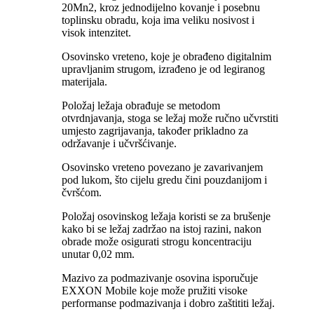
20Mn2, kroz jednodijelno kovanje i posebnu
toplinsku obradu, koja ima veliku nosivost i
visok intenzitet.
Osovinsko vreteno, koje je obrađeno digitalnim
upravljanim strugom, izrađeno je od legiranog
materijala.
Položaj ležaja obrađuje se metodom
otvrdnjavanja, stoga se ležaj može ručno učvrstiti
umjesto zagrijavanja, također prikladno za
održavanje i učvršćivanje.
Osovinsko vreteno povezano je zavarivanjem
pod lukom, što cijelu gredu čini pouzdanijom i
čvršćom.
Položaj osovinskog ležaja koristi se za brušenje
kako bi se ležaj zadržao na istoj razini, nakon
obrade može osigurati strogu koncentraciju
unutar 0,02 mm.
Mazivo za podmazivanje osovina isporučuje
EXXON Mobile koje može pružiti visoke
performanse podmazivanja i dobro zaštititi ležaj.