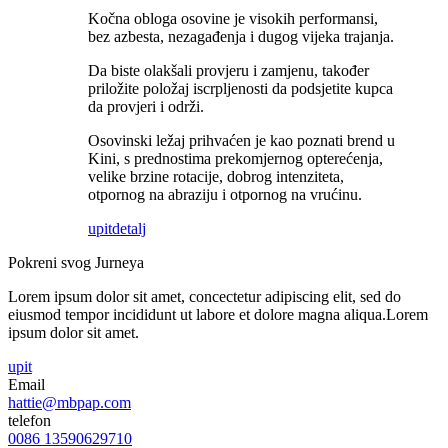
Kočna obloga osovine je visokih performansi,
bez azbesta, nezagađenja i dugog vijeka trajanja.
Da biste olakšali provjeru i zamjenu, također
priložite položaj iscrpljenosti da podsjetite kupca
da provjeri i održi.
Osovinski ležaj prihvaćen je kao poznati brend u
Kini, s prednostima prekomjernog opterećenja,
velike brzine rotacije, dobrog intenziteta,
otpornog na abraziju i otpornog na vrućinu.
upit
detalj
Pokreni svog Jurneya
Lorem ipsum dolor sit amet, concectetur adipiscing elit, sed do
eiusmod tempor incididunt ut labore et dolore magna aliqua.Lorem
ipsum dolor sit amet.
upit
Email
hattie@mbpap.com
telefon
0086 13590629710