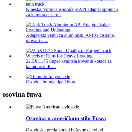
Kineska tvornica isporučuje API adapter spojnicu
za kamion cisternu
Adapterski ventil za aluminijski API za cisterne,
utovar i u ...
22.5X11.75 Super kvaliteta kovanih kotača za
kamione ili R ...
Osovina bubnja tipa 16ton
osovina fuwa
Osovina u američkom stilu Fuwa
Osovinska greda koristi bešavne cijevi od